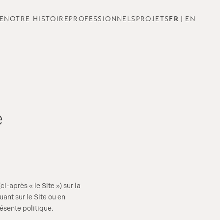
E
NOTRE HISTOIRE
PROFESSIONNELS
PROJETS
FR
EN
é
i-après « le Site ») sur la
ant sur le Site ou en
ésente politique.