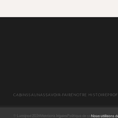
CABINS
SAUNAS
SAVOIR-FAIRE
NOTRE HISTOIRE
PROF
© Lumipod 2026
Mentions légales
Politique de confidentialité
Nous utilisons de