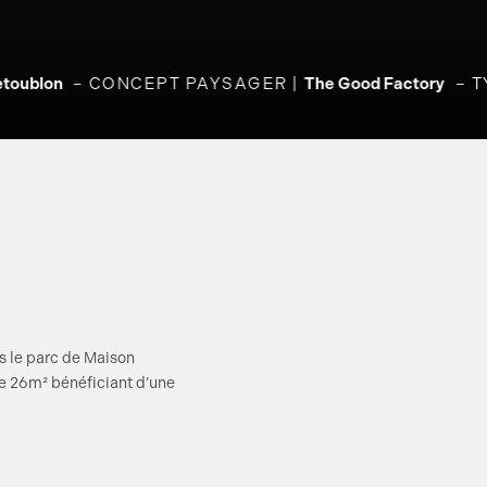
toublon
CONCEPT PAYSAGER
The Good Factory
T
s le parc de Maison
e 26m² bénéficiant d’une