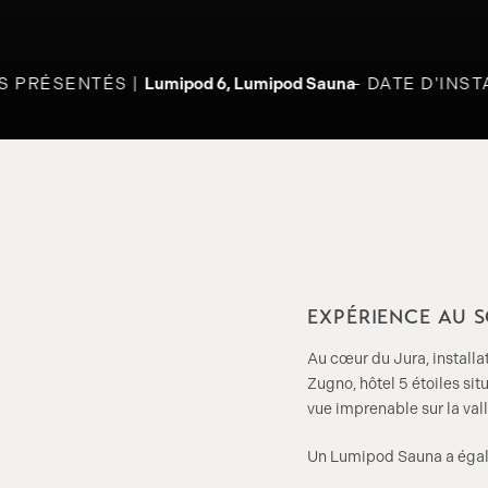
S PRÉSENTÉS
Lumipod 6, Lumipod Sauna
DATE D'INST
EXPÉRIENCE AU 
Au cœur du Jura, install
Zugno, hôtel 5 étoiles s
vue imprenable sur la val
Un Lumipod Sauna a égalem